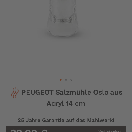
Zum
PEUGEOT Salzmühle Oslo aus
Anfang
der
Acryl 14 cm
Bildergalerie
springen
25 Jahre Garantie auf das Mahlwerk!
Verfügbarkeit