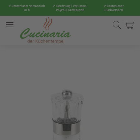
✔ kostenloser Versand ab
✔ Rechnung | Vorkasse |
✔ kostenloser
70 €
PayPal | Kreditkarte
Rückversand
Direkt
Suche
Mei
zum
Inhalt
Zum
Ende
der
Bildergalerie
springen