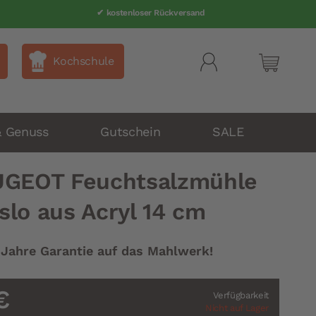
✔ kostenloser Rückversand
Kochschule
Mein Wa
& Genuss
Gutschein
SALE
GEOT Feuchtsalzmühle
slo aus Acryl 14 cm
 Jahre Garantie auf das Mahlwerk!
€
Verfügbarkeit
Nicht auf Lager