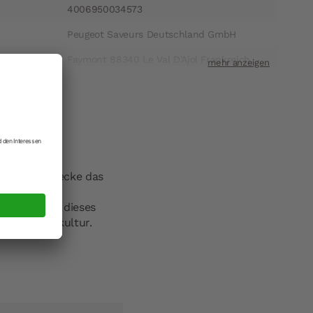
4006950034573
Peugeot Saveurs Deutschland GmbH
ift
Faymont 88340 Le Val D'Ajol Frankreich
t
kundenservice@peugeot-saveurs.com
gestattet.
nd die Schnecke das
 das Licht: dieses
derne Tischkultur.