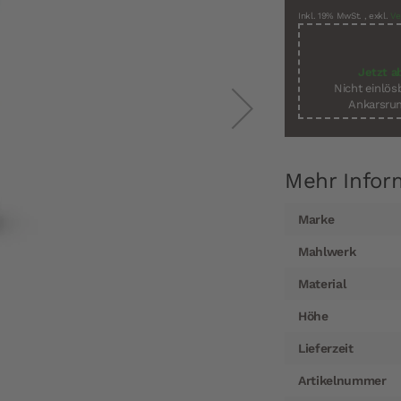
Inkl. 19% MwSt.
,
exkl.
Ve
Jetzt a
Nicht einlö
Ankarsrum
Mehr Infor
Mehr
Marke
Informationen
Mahlwerk
Material
Höhe
Lieferzeit
Artikelnummer