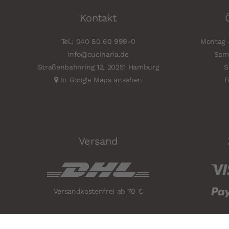
Kontakt
Tel.: 040 80 60 999-0
Montag -
info@cucinaria.de
Sams
Straßenbahnring 12, 20251 Hamburg
S
In Google Maps ansehen
F
Versand
Versandkostenfrei ab 70 €