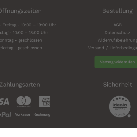
Öffnungszeiten
Bestellung
 Freitag - 10:00 – 19:00 Uhr
AGB
tag - 10:00 – 18:00 Uhr
Datenschutz
onntag - geschlossen
Widerrufsbelehrun
eiertag - geschlossen
Versand-/ Lieferbeding
Vertrag widerrufen
Zahlungsarten
Sicherheit
© 2026 Cucinaria – der Küchentempel GmbH