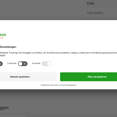
EAN
Hersteller
Hersteller-Anschr
Hersteller-Kontak
zmühle Oslo aus Acryl 14 cm
ühle ist eine perfekte Illustration des Peugeot-Know-hows.
 Frankreich hergestellten exklusiven Keramikmechanismus aus
vative System sorgt für ein ausgezeichnetes Mahlgut, währe
 einen konstanten Durchsatz gewährleistet.
 Oslomühle macht das Salz sichtbar, der Facettenkopf bindet
ktische Modell ist bereits jetzt ein echtes Muss für die mo
ngen