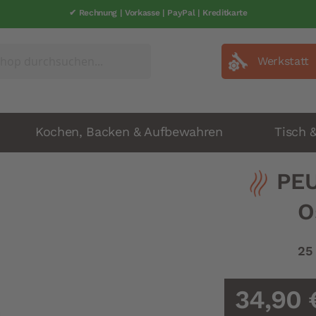
✔ Rechnung | Vorkasse | PayPal | Kreditkarte
Werkstatt
Kochen, Backen & Aufbewahren
Tisch 
PEU
O
25
34,90 