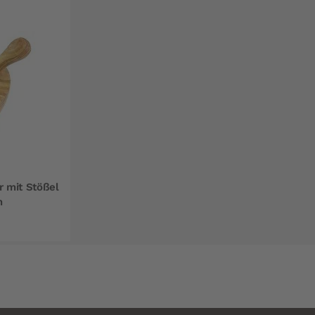
 mit Stößel
m