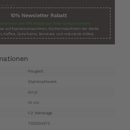
rsandkosten
10% Newsletter Rabatt
bonnieren und 10% Rabatt auf Ihren Einkauf sichern.
sbar auf Espressomaschinen, Küchenmaschinen der Marke
, Kaffee, Gutscheine, Seminare und reduzierte Artikel.
mationen
Peugeot
Stahlmahlwerk
Acryl
14 cm
1-2 Werktage
7125034573