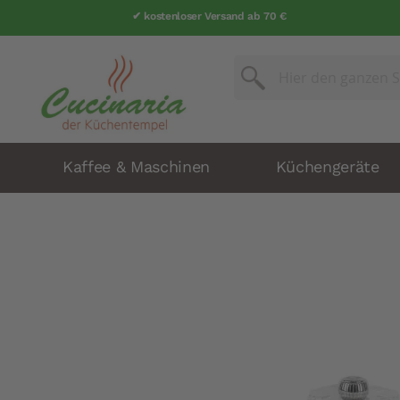
✔ kostenloser Versand ab 70 €
Suche
Suche
Kaffee & Maschinen
Küchengeräte
Zum
Ende
der
Bildergalerie
springen