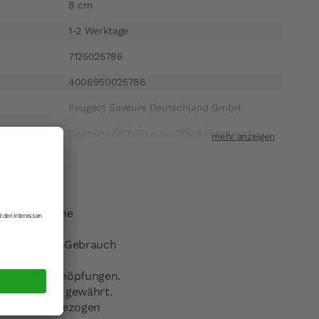
8 cm
1-2 Werktage
7125025786
4006950025786
Peugeot Saveurs Deutschland GmbH
ift
Faymont 88340 Le Val D'Ajol Frankreich
t
kundenservice@peugeot-saveurs.com
e appetitliche
omplizierten Gebrauch
inarischen Schöpfungen.
ige Garantie gewährt.
fester er angezogen