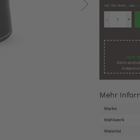
Inkl. 19% MwSt.
,
exkl.
Ve
Jetzt a
Nicht einlö
Ankarsrum
Mehr Infor
Mehr
Marke
Informationen
Mahlwerk
Material