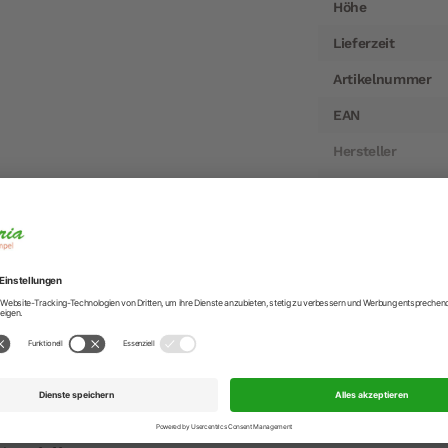
Höhe
Lieferzeit
Artikelnummer
EAN
Hersteller
Hersteller-Anschr
Hersteller-Kontak
hle Bali aus Acryl 8 cm
hlen der Kollektion Bali greifen auf eine ebenso trendige wi
 cm sorgt für eine perfekte Lage in der Hand und einen unk
gen.
er Küche, diese Pfeffermühlen inspirieren Sie bei Ihren kul
t Mühlen wird auf das Mahlwerk in Deutschland eine 25-jähr
pf der Mühle gestattet die Einstellung des Mahlgrades: Je 