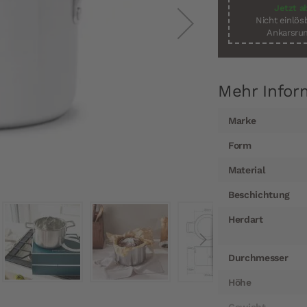
Jetzt a
Nicht einlö
Ankarsrum
Mehr Infor
Mehr
Marke
Informationen
Form
Material
Beschichtung
Herdart
Durchmesser
Höhe