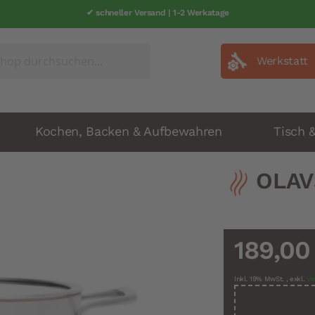
✔ schneller Versand | 1-2 Werkatage
Werkstatt
Kochen, Backen & Aufbewahren
Tisch 
OLAV
189,00
Inkl. 19% MwSt.
,
exkl.
Ve