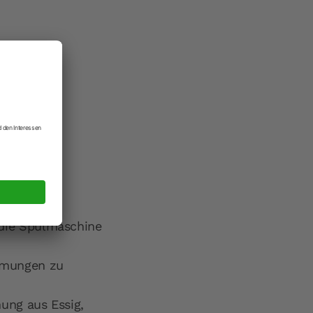
 die Spülmaschine
rmungen zu
ung aus Essig,