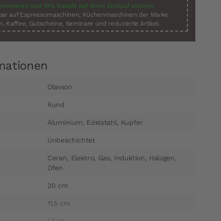
bonnieren und 10% Rabatt auf Ihren Einkauf sichern.
sbar auf Espressomaschinen, Küchenmaschinen der Marke
, Kaffee, Gutscheine, Seminare und reduzierte Artikel.
mationen
Olavson
Rund
Aluminium, Edelstahl, Kupfer
Unbeschichtet
Ceran, Elektro, Gas, Induktion, Halogen,
Ofen
20 cm
11,5 cm