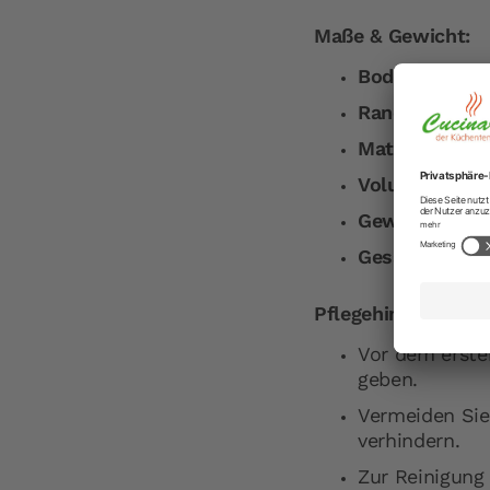
Maße & Gewicht:
Bodendurchme
Randhöhe:
11 
Materialstärk
Volumen:
3,59
Gewicht:
1,7 k
Gesamtlänge m
Pflegehinweise:
Vor dem erste
geben.
Vermeiden Sie
verhindern.
Zur Reinigung