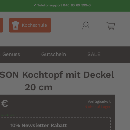
✔ Telefonsupport 040 80 60 999-0
Kochschule
Mein Wa
& Genuss
Gutschein
SALE
SON Kochtopf mit Deckel
20 cm
 €
Verfügbarkeit
Nicht auf Lager
rsandkosten
10% Newsletter Rabatt