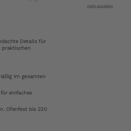
1,7 kg
1-2 Werktage
7161586040
Olavson GmbH
dachte Details für
ift
Merowingerplatz 1, 40225 Düsseldorf
 praktischen
t
hello@myolavson.com
hmäßig im gesamten
für einfaches
on. Ofenfest bis 220