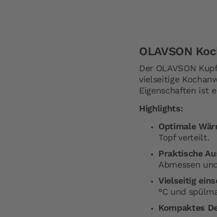
der
Bildergalerie
springen
OLAVSON Koch
Der OLAVSON Kupfer
vielseitige Kochan
Eigenschaften ist e
Highlights:
Optimale Wär
Topf verteilt.
Praktische Au
Abmessen und
Vielseitig eins
°C und spülma
Kompaktes De