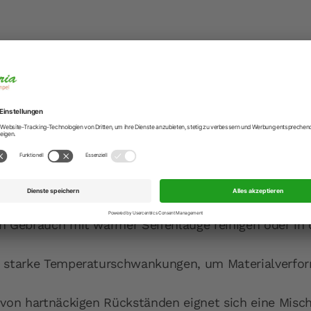
sser:
18 cm
cm
e:
2,5 mm
 Liter
g
it Griff:
30,4 cm
n Gebrauch mit warmer Seifenlauge reinigen oder in
 starke Temperaturschwankungen, um Materialverfo
 von hartnäckigen Rückständen eignet sich eine Misch