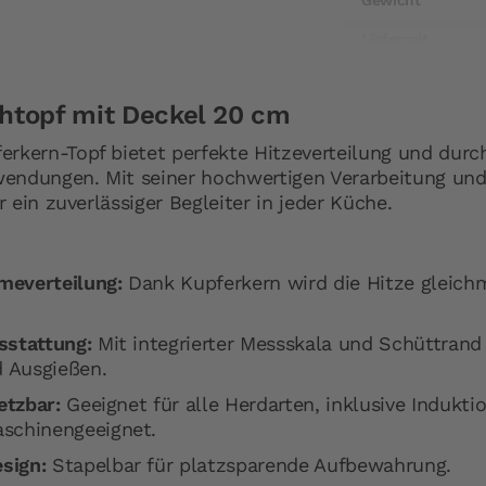
Gewicht
Lieferzeit
Artikelnummer
topf mit Deckel 20 cm
Hersteller
kern-Topf bietet perfekte Hitzeverteilung und durch
Hersteller-Anschr
wendungen. Mit seiner hochwertigen Verarbeitung und
Hersteller-Kontak
r ein zuverlässiger Begleiter in jeder Küche.
meverteilung:
Dank Kupferkern wird die Hitze gleic
sstattung:
Mit integrierter Messskala und Schüttrand 
 Ausgießen.
etzbar:
Geeignet für alle Herdarten, inklusive Indukti
schinengeeignet.
sign:
Stapelbar für platzsparende Aufbewahrung.