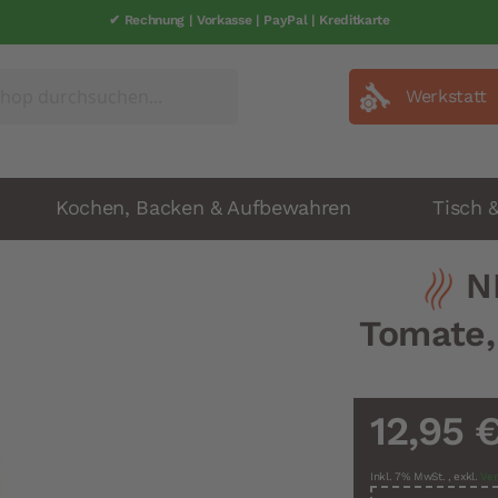
✔ Rechnung | Vorkasse | PayPal | Kreditkarte
Werkstatt
Kochen, Backen & Aufbewahren
Tisch 
N
Tomate,
12,95 
Inkl. 7% MwSt.
,
exkl.
Ver