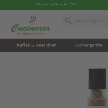
✔ kostenloser Versand ab 70 €
Suche
Suche
Kaffee & Maschinen
Küchengeräte
Zum
Ende
der
Bildergalerie
springen