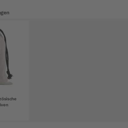
ngen
zösische
iven