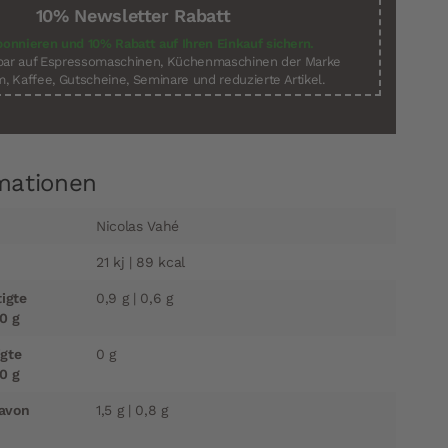
10% Newsletter Rabatt
bonnieren und 10% Rabatt auf Ihren Einkauf sichern.
sbar auf Espressomaschinen, Küchenmaschinen der Marke
, Kaffee, Gutscheine, Seminare und reduzierte Artikel.
mationen
Nicolas Vahé
21 kj | 89 kcal
tigte
0,9 g | 0,6 g
0 g
igte
0 g
0 g
davon
1,5 g | 0,8 g