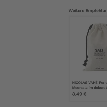
Weitere Empfehlu
NICOLAS VAHÉ Fran
Meersalz im dekorat
Stoffbeutel 250 g
8,49 €