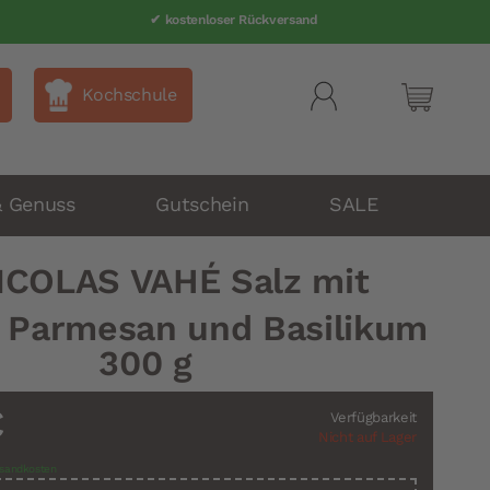
✔ kostenloser Rückversand
Kochschule
Mein Wa
& Genuss
Gutschein
SALE
ICOLAS VAHÉ Salz mit
 Parmesan und Basilikum
300 g
€
Verfügbarkeit
Nicht auf Lager
sandkosten