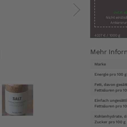
Jetzt a
Nicht einlö
Ankarsrum
43,17 €
/ 1000 g
Mehr Infor
Mehr
Marke
Informationen
Energie pro 100 g
Fett, davon gesät
Fettsäuren pro 10
Einfach ungesätt
Fettsäuren pro 10
Kohlenhydrate, 
Zucker pro 100 g