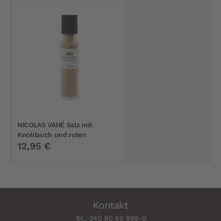
NICOLAS VAHÉ Salz mit
Knoblauch und roten
12,95 €
Chilischoten 325 g
Kontakt
Tel.: 040 80 60 999-0