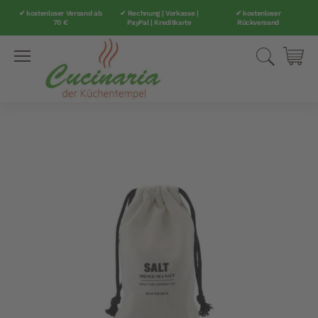
✔ kostenloser Versand ab
✔ Rechnung | Vorkasse |
✔ kostenloser
70 €
PayPal | Kreditkarte
Rückversand
Direkt
Suche
Mei
zum
Inhalt
Zum
Ende
der
Bildergalerie
springen