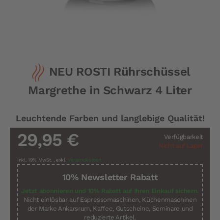
Zum
NEU ROSTI Rührschüssel
Anfang
der
Margrethe in Schwarz 4 Liter
Bildergalerie
springen
Leuchtende Farben und langlebige Qualität!
29,95 €
Verfügbarkeit
Nicht auf Lager
Inkl. 19% MwSt.
,
exkl.
Versandkosten
10% Newsletter Rabatt
Jetzt abonnieren und 10% Rabatt auf Ihren Einkauf sichern.
Nicht einlösbar auf Espressomaschinen, Küchenmaschinen
der Marke Ankarsrum, Kaffee, Gutscheine, Seminare und
reduzierte Artikel.