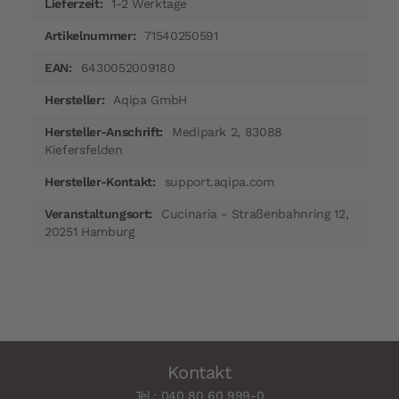
1-2 Werktage
71540250591
6430052009180
Aqipa GmbH
Medipark 2, 83088
Kiefersfelden
support.aqipa.com
Cucinaria - Straßenbahnring 12,
20251 Hamburg
Kontakt
Tel.: 040 80 60 999-0