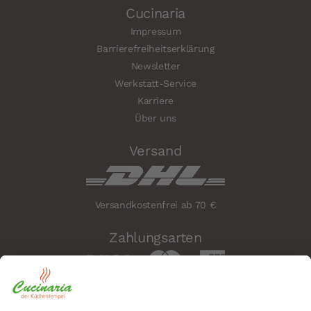
Cucinaria
Impressum
Barrierefreiheitserklärung
Newsletter
Werkstatt-Service
Karriere
Über uns
Versand
Versandkostenfrei ab 70 €
Zahlungsarten