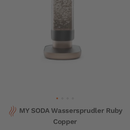
Zum
MY SODA Wassersprudler Ruby
Anfang
der
Copper
Bildergalerie
springen