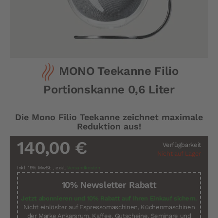
Zum
MONO Teekanne Filio
Anfang
der
Portionskanne 0,6 Liter
Bildergalerie
springen
Die Mono Filio Teekanne zeichnet maximale
Reduktion aus!
140,00 €
Verfügbarkeit
Nicht auf Lager
Inkl. 19% MwSt.
,
exkl.
Versandkosten
10% Newsletter Rabatt
Jetzt abonnieren und 10% Rabatt auf Ihren Einkauf sichern.
Nicht einlösbar auf Espressomaschinen, Küchenmaschinen
der Marke Ankarsrum, Kaffee, Gutscheine, Seminare und