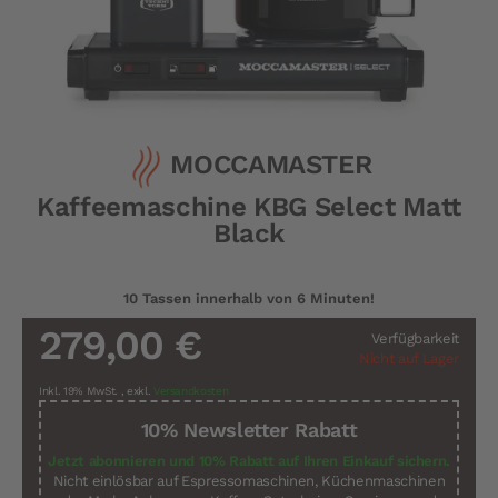
Zum
MOCCAMASTER
Anfang
der
Kaffeemaschine KBG Select Matt
Bildergalerie
springen
Black
10 Tassen innerhalb von 6 Minuten!
279,00 €
Verfügbarkeit
Nicht auf Lager
Inkl. 19% MwSt.
,
exkl.
Versandkosten
10% Newsletter Rabatt
Jetzt abonnieren und 10% Rabatt auf Ihren Einkauf sichern.
Nicht einlösbar auf Espressomaschinen, Küchenmaschinen