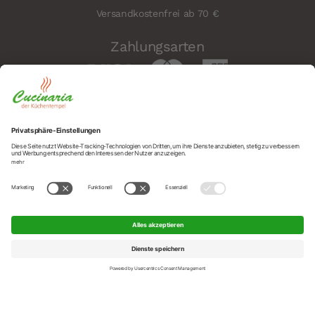
Versandkostenfrei ab 70 €
Zahlungsarten
Sicherheit
Social
© 2026 Cucinaria – der Küchentempel GmbH