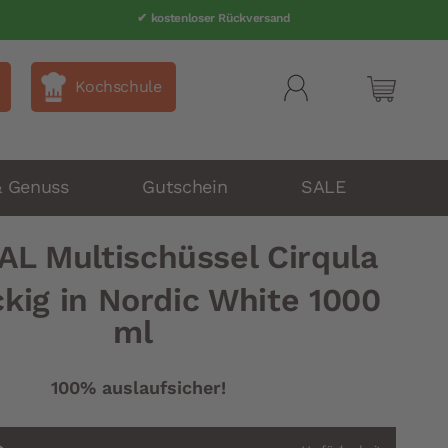
✔ Telefonsupport 040 80 60 999-0
✔ kostenloser Rückversand
Kochschule
Mein Wa
& Genuss
Gutschein
SALE
L Multischüssel Cirqula
kig in Nordic White 1000
ml
100% auslaufsicher!