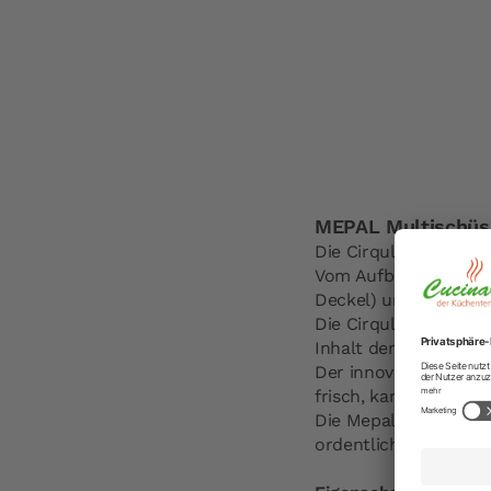
MEPAL Multischüss
Die Cirqula Serie von 
Vom Aufbewahren von
Deckel) und dem Servi
Die Cirqula besteht 
Inhalt der Schüssel.
Der innovative glatte
frisch, kann perfekt
Die Mepal Cirqula Sch
ordentlich übereinan