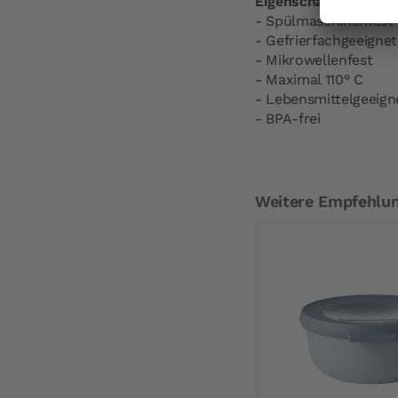
Eigenschaften:
- Spülmaschinenfest
- Gefrierfachgeeignet
- Mikrowellenfest
- Maximal 110° C
- Lebensmittelgeeign
- BPA-frei
Weitere Empfehlu