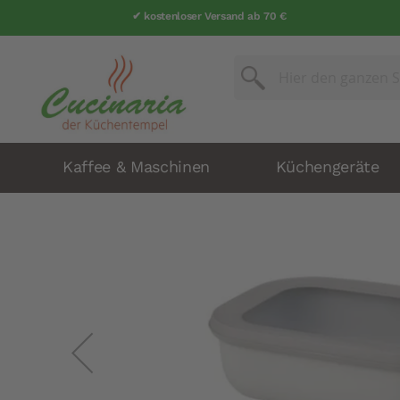
✔ kostenloser Versand ab 70 €
✔ über 25 Jahre Erfahrung
Suche
Suche
Kaffee & Maschinen
Küchengeräte
Zum
Ende
der
Bildergalerie
springen