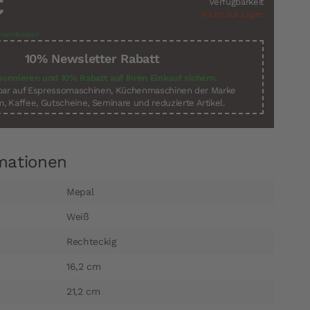
€
Verfügbarkeit
Nicht auf Lager
rsandkosten
10% Newsletter Rabatt
bonnieren und 10% Rabatt auf Ihren Einkauf sichern.
sbar auf Espressomaschinen, Küchenmaschinen der Marke
, Kaffee, Gutscheine, Seminare und reduzierte Artikel.
mationen
Mepal
Weiß
Rechteckig
16,2 cm
21,2 cm