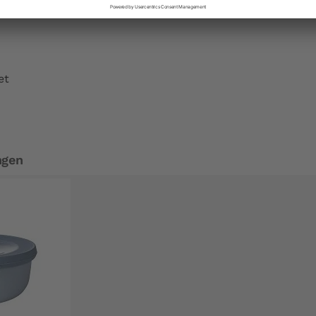
et
ngen