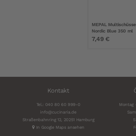
MEPAL Multischüssel
Nordic Blue 350 ml
7,49 €
Kontakt
Tel.: 040 80 60 999-0
Montag -
info@cucinaria.de
Sams
Straßenbahnring 12, 20251 Hamburg
S
In Google Maps ansehen
F