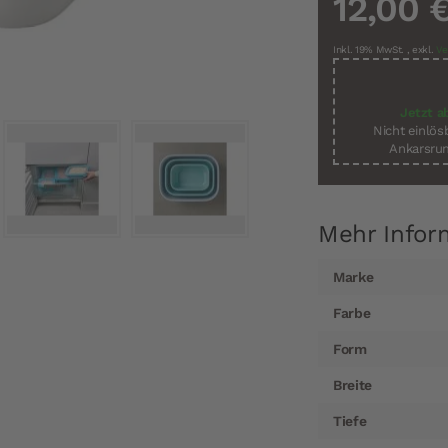
12,00 
Inkl. 19% MwSt.
,
exkl.
Ve
Jetzt a
Nicht einlö
Ankarsrum
Mehr Infor
Mehr
Marke
Informationen
Farbe
Form
Breite
Tiefe