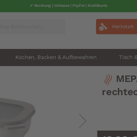
✔ Rechnung | Vorkasse | PayPal | Kreditkarte
✔ schneller Versand | 1-2 Werkatage
Werkstatt
Kochen, Backen & Aufbewahren
Tisch 
MEPA
rechtec