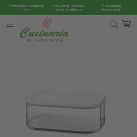
✔ kostenloser Versand ab
✔ Rechnung | Vorkasse |
✔ kostenloser
70 €
PayPal | Kreditkarte
Rückversand
Direkt
Suche
Mei
zum
Inhalt
Zum
Ende
der
Bildergalerie
springen