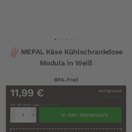
Zum
MEPAL Käse Kühlschrankdose
Anfang
der
Modula in Weiß
Bildergalerie
springen
BPA-Frei!
11,99 €
Verfügbarkeit
Auf Lager
Inkl. 19% MwSt.
,
exkl.
Versandkosten
In den Warenkorb