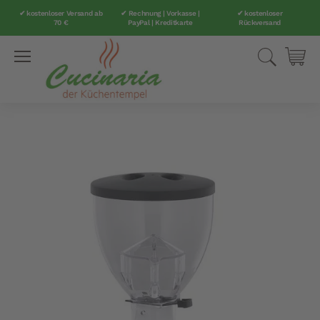
✔ kostenloser Versand ab
✔ Rechnung | Vorkasse |
✔ kostenloser
70 €
PayPal | Kreditkarte
Rückversand
Direkt
Suche
Mei
zum
Inhalt
Zum
Ende
der
Bildergalerie
springen