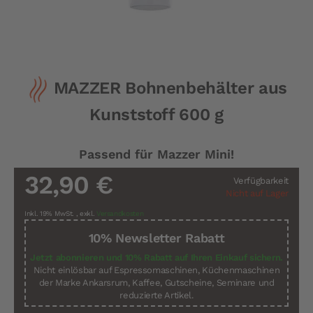
Zum
MAZZER Bohnenbehälter aus
Anfang
der
Kunststoff 600 g
Bildergalerie
springen
Passend für Mazzer Mini!
32,90 €
Verfügbarkeit
Nicht auf Lager
Inkl. 19% MwSt.
,
exkl.
Versandkosten
10% Newsletter Rabatt
Jetzt abonnieren und 10% Rabatt auf Ihren Einkauf sichern.
Nicht einlösbar auf Espressomaschinen, Küchenmaschinen
der Marke Ankarsrum, Kaffee, Gutscheine, Seminare und
reduzierte Artikel.