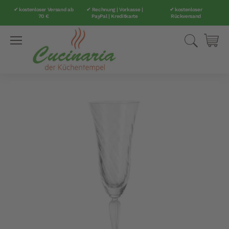
✔ kostenloser Versand ab
✔ Rechnung | Vorkasse |
✔ kostenloser
70 €
PayPal | Kreditkarte
Rückversand
Direkt
Suche
Mei
zum
Inhalt
Zum
Ende
der
Bildergalerie
springen