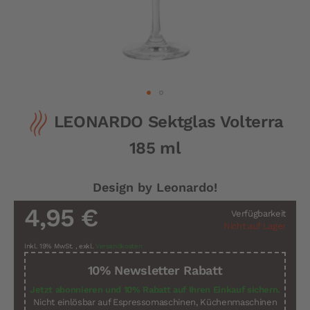
Zum
LEONARDO Sektglas Volterra
Anfang
der
185 ml
Bildergalerie
springen
Design by Leonardo!
4,95 €
Verfügbarkeit
Nicht auf Lager
Inkl. 19% MwSt.
,
exkl.
Versandkosten
10% Newsletter Rabatt
Jetzt abonnieren und 10% Rabatt auf Ihren Einkauf sichern.
Nicht einlösbar auf Espressomaschinen, Küchenmaschinen