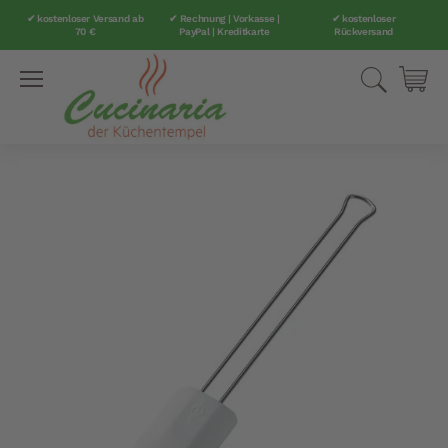
✔ kostenloser Versand ab
✔ Rechnung | Vorkasse |
✔ kostenloser
70 €
PayPal | Kreditkarte
Rückversand
Direkt
Suche
Mei
zum
Inhalt
Zum
Ende
der
Bildergalerie
springen