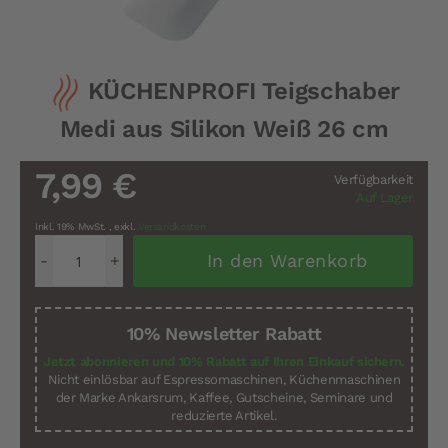
Zum
KÜCHENPROFI Teigschaber
Anfang
der
Medi aus Silikon Weiß 26 cm
Bildergalerie
springen
7,99 €
Verfügbarkeit
Auf Lager
Inkl. 19% MwSt.
,
exkl.
Versandkosten
In den Warenkorb
10% Newsletter Rabatt
Jetzt abonnieren und 10% Rabatt auf Ihren Einkauf sichern.
Nicht einlösbar auf Espressomaschinen, Küchenmaschinen
der Marke Ankarsrum, Kaffee, Gutscheine, Seminare und
reduzierte Artikel.