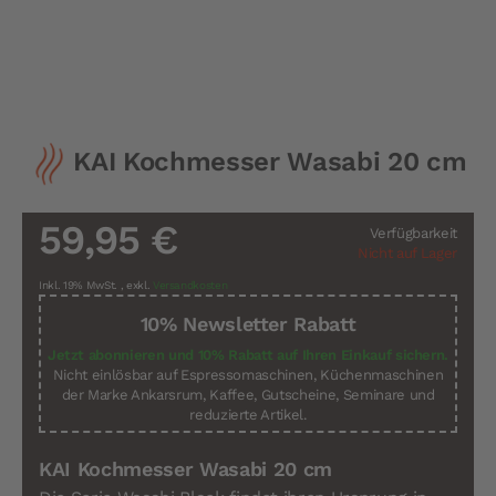
Zum
KAI Kochmesser Wasabi 20 cm
Anfang
der
Bildergalerie
springen
59,95 €
Verfügbarkeit
Nicht auf Lager
Inkl. 19% MwSt.
,
exkl.
Versandkosten
10% Newsletter Rabatt
Jetzt abonnieren und 10% Rabatt auf Ihren Einkauf sichern.
Nicht einlösbar auf Espressomaschinen, Küchenmaschinen
der Marke Ankarsrum, Kaffee, Gutscheine, Seminare und
reduzierte Artikel.
KAI Kochmesser Wasabi 20 cm