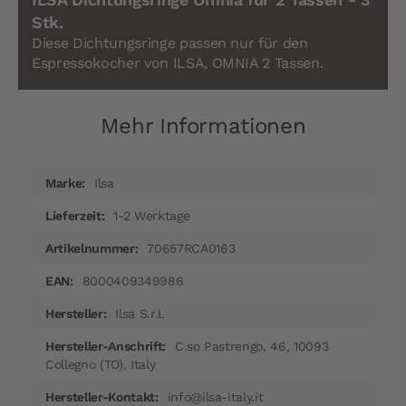
Stk.
Diese Dichtungsringe passen nur für den
Espressokocher von ILSA, OMNIA 2 Tassen.
Mehr Informationen
Mehr
Ilsa
Informationen
1-2 Werktage
70657RCA0163
8000409349986
Ilsa S.r.l.
C.so Pastrengo, 46, 10093
Collegno (TO), Italy
info@ilsa-italy.it