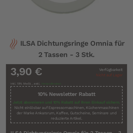
Zum
ILSA Dichtungsringe Omnia für
Anfang
der
2 Tassen - 3 Stk.
Bildergalerie
springen
3,90 €
Verfügbarkeit
Nicht auf Lager
Inkl. 19% MwSt.
,
exkl.
Versandkosten
10% Newsletter Rabatt
Jetzt abonnieren und 10% Rabatt auf Ihren Einkauf sichern.
Nicht einlösbar auf Espressomaschinen, Küchenmaschinen
der Marke Ankarsrum, Kaffee, Gutscheine, Seminare und
reduzierte Artikel.
ILSA Dichtungsringe Omnia für 2 Tassen - 3