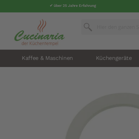
✔ über 25 Jahre Erfahrung
Suche
Suche
Kaffee & Maschinen
Küchengeräte
Zum
Ende
der
Bildergalerie
springen