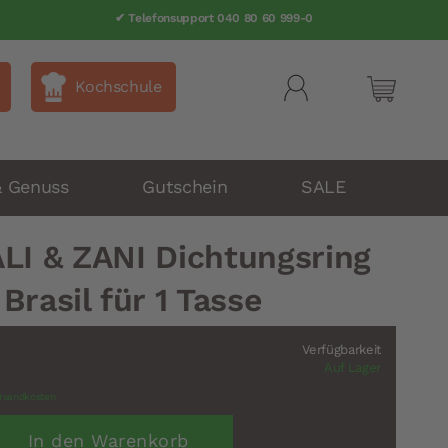
✔ Telefonsupport 040 80 60 999-0
Kochschule
Mein Wa
& Genuss
Gutschein
SALE
LI & ZANI Dichtungsring
Brasil für 1 Tasse
Verfügbarkeit
Auf Lager
rsandkosten
In den Warenkorb