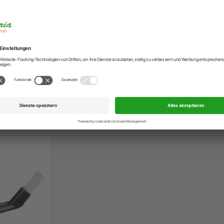
Hersteller-Anschr
Hersteller-Kontak
ungsring Brasil für 1 Tasse
passen nur für den Espressokocher von Gnaili & Zani, BRASI
ngen