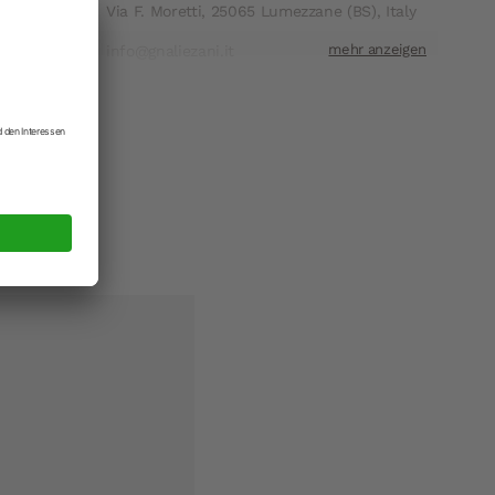
ift
Via F. Moretti, 25065 Lumezzane (BS), Italy
t
info@gnaliezani.it
L 1 Tasse.