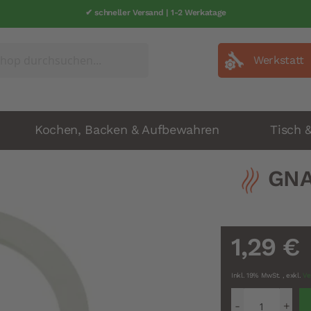
✔ schneller Versand | 1-2 Werkatage
Werkstatt
Kochen, Backen & Aufbewahren
Tisch 
GNA
1,29 €
Inkl. 19% MwSt.
,
exkl.
Ve