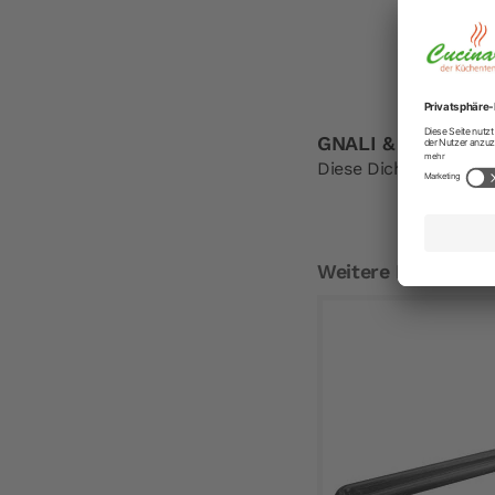
GNALI & ZANI Dicht
Diese Dichtungsringe 
Weitere Empfehlu