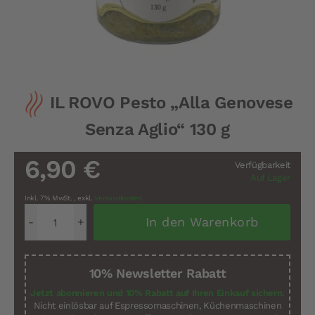
Zum
IL ROVO Pesto „Alla Genovese
Anfang
der
Senza Aglio“ 130 g
Bildergalerie
springen
6,90 €
Verfügbarkeit
Auf Lager
Inkl. 7% MwSt.
,
exkl.
Versandkosten
In den Warenkorb
10% Newsletter Rabatt
Jetzt abonnieren und 10% Rabatt auf Ihren Einkauf sichern.
Nicht einlösbar auf Espressomaschinen, Küchenmaschinen