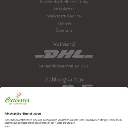
Barrierefreiheitserklärung
Newsletter
Werkstatt-Service
Karriere
Über uns
Versand
Versandkostenfrei ab 70 €
Zahlungsarten
Sicherheit