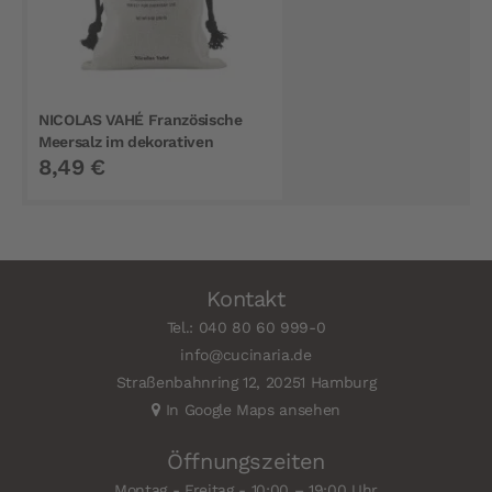
NICOLAS VAHÉ Französische
Meersalz im dekorativen
8,49 €
Stoffbeutel 250 g
Kontakt
Tel.: 040 80 60 999-0
info@cucinaria.de
Straßenbahnring 12, 20251 Hamburg
In Google Maps ansehen
Öffnungszeiten
Montag - Freitag - 10:00 – 19:00 Uhr