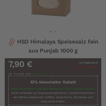
Zum
HSD Himalaya Speisesalz fein
Anfang
der
aus Punjab 1000 g
Bildergalerie
springen
7,90 €
Verfügbarkeit
Nicht auf Lager
Inkl. 7% MwSt.
,
exkl.
Versandkosten
10% Newsletter Rabatt
Jetzt abonnieren und 10% Rabatt auf Ihren Einkauf sichern.
Nicht einlösbar auf Espressomaschinen, Küchenmaschinen
der Marke Ankarsrum, Kaffee, Gutscheine, Seminare und
reduzierte Artikel.