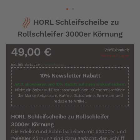
Zum
HORL Schleifscheibe zu
Anfang
der
Rollschleifer 3000er Körnung
Bildergalerie
springen
49,00 €
Verfügbarkeit
Nicht auf Lager
Inkl. 19% MwSt.
,
exkl.
Versandkosten
10% Newsletter Rabatt
Jetzt abonnieren und 10% Rabatt auf Ihren Einkauf sichern.
Nicht einlösbar auf Espressomaschinen, Küchenmaschinen
der Marke Ankarsrum, Kaffee, Gutscheine, Seminare und
reduzierte Artikel.
HORL Schleifscheibe zu Rollschleifer
3000er Körnung
Die Edelkorund Schleifscheiben mit #3000er und
#6000er Körnung sind dazu gedacht, den Schliff