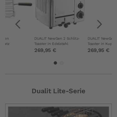
DUALIT NewGen 2 Schlitz-
DUALIT NewGen 2 Schlitz-
DU
Toaster in Edelstahl
Toaster in Kupfer
Br
269,95 €
269,95 €
3
Dualit Lite-Serie