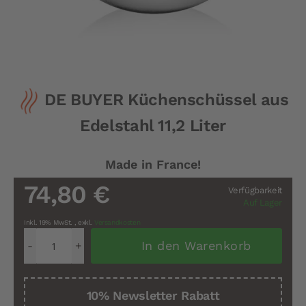
Zum
DE BUYER Küchenschüssel aus
Anfang
der
Edelstahl 11,2 Liter
Bildergalerie
springen
Made in France!
74,80 €
Verfügbarkeit
Auf Lager
Inkl. 19% MwSt.
,
exkl.
Versandkosten
In den Warenkorb
10% Newsletter Rabatt