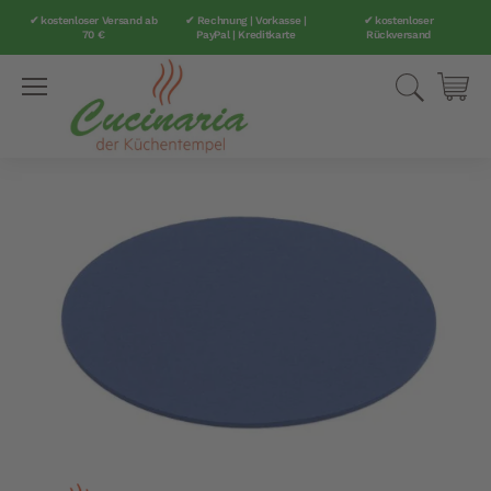
✔ kostenloser Versand ab
✔ Rechnung | Vorkasse |
✔ kostenloser
70 €
PayPal | Kreditkarte
Rückversand
Direkt
Suche
Mei
zum
Inhalt
Zum
Ende
der
Bildergalerie
springen
Zum