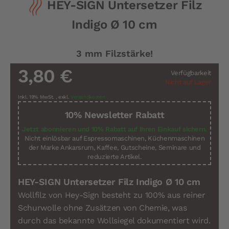
HEY-SIGN Untersetzer Filz
Anfang
der
Indigo Ø 10 cm
Bildergalerie
springen
3 mm Filzstärke!
3,80 €
Verfügbarkeit
Nicht auf Lager
Inkl. 19% MwSt.
,
exkl.
Versandkosten
10% Newsletter Rabatt
Jetzt abonnieren und 10% Rabatt auf Ihren Einkauf sichern.
Nicht einlösbar auf Espressomaschinen, Küchenmaschinen
der Marke Ankarsrum, Kaffee, Gutscheine, Seminare und
reduzierte Artikel.
HEY-SIGN Untersetzer Filz Indigo Ø 10 cm
Wollfilz von Hey-Sign besteht zu 100% aus reiner
Schurwolle ohne Zusätzen von Chemie, was
durch das bekannte Wollsiegel dokumentiert wird.