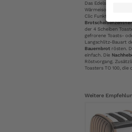
Das Edelstahlgehäuse 
Wärmeisolierung kann
Clic Funktion in 6 S
Brotscheibenzentrie
der 4 Scheiben Toaste
gefrorene Toasts- od
Langschlitz-Bauart d
Bauernbrot
rösten. 
einfach. Die
Nachhebe
Röstvorgang. Zusätzli
Toasters TO 100, die 
Weitere Empfehlu