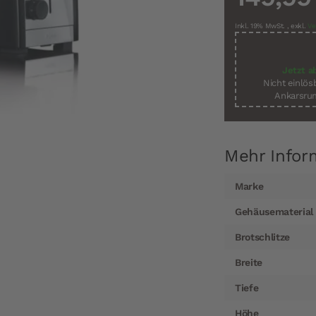
Inkl. 19% MwSt.
,
exkl.
Ve
Jetzt a
Nicht einlö
Ankarsrum
Mehr Infor
Mehr
Marke
Informationen
Gehäusematerial
Brotschlitze
Breite
Tiefe
Höhe