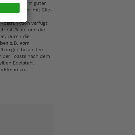
 wegen der sehr guten
r Drehregler mit Clic-
d. Die
 Röstfunktion verfügt
efrost-Taste und die
et. Durch die
iben z.B. vom
 Reinigen besonders
n der Toasts nach dem
iben Edelstahl
 verklemmen.