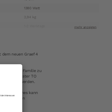
1380 Watt
2,94 kg
1-2 Werktage
1424TO102
DE 30804995
4001627010331
it dem neuen Graef 4
Gebr. Graef GmbH + Co. KG
 der ganzen Familie zu
ift
Donnerfeld 6 Industriegebiet Bergheim
delstahl Toaster TO
59757 Arnsberg
zubereitet werden.
t
info@graef.de
can Sandwiches kann
h zubereiteten