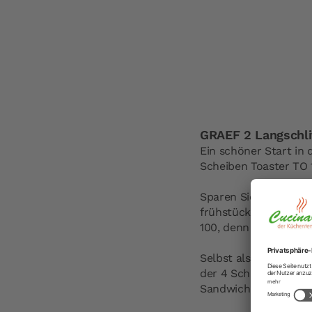
GRAEF 2 Langschli
Ein schöner Start in
Scheiben Toaster TO 1
Sparen Sie morgens Z
frühstücken. Sind Ih
100, denn mit dem mi
Selbst als Sandwich
der 4 Scheiben Toaste
Sandwiches bedienen,