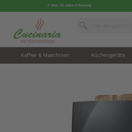
✔ über 25 Jahre Erfahrung
Suche
Suche
Kaffee & Maschinen
Küchengeräte
Zum
Ende
der
Bildergalerie
springen