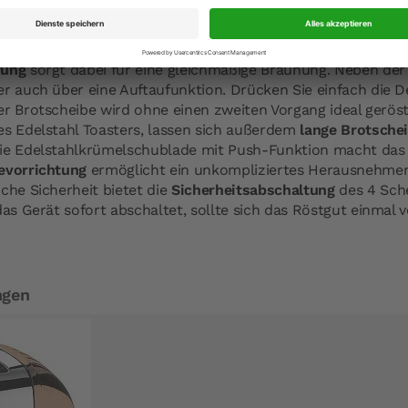
in klarem Weiß ist nicht nur ein optisches Highlight, denn
 es während des Röstvorgangs gefahrlos berührt werden. De
tufen ermöglicht einen Toast mit gewünschtem Bräunungsgra
rung
sorgt dabei für eine gleichmäßige Bräunung. Neben der
r auch über eine Auftaufunktion. Drücken Sie einfach die D
er Brotscheibe wird ohne einen zweiten Vorgang ideal geröst
es Edelstahl Toasters, lassen sich außerdem
lange Brotsche
Die Edelstahlkrümelschublade mit Push-Funktion macht das
vorrichtung
ermöglicht ein unkompliziertes Herausnehme
che Sicherheit bietet die
Sicherheitsabschaltung
des 4 Sche
das Gerät sofort abschaltet, sollte sich das Röstgut einmal
ngen