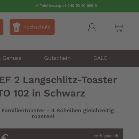
✔ Telefonsupport 040 80 60 999-0
Kochschule
Mein Wa
& Genuss
Gutschein
SALE
F 2 Langschlitz-Toaster
TO 102 in Schwarz
 Familientoaster - 4 Scheiben gleichzeitig
toasten!
 €
Verfügbarkeit