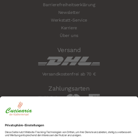
Barrierefreiheitserklärung
Newsletter
Werkstatt-Service
Karriere
Über uns
Versand
Versandkostenfrei ab 70 €
Zahlungsarten
Sicherheit