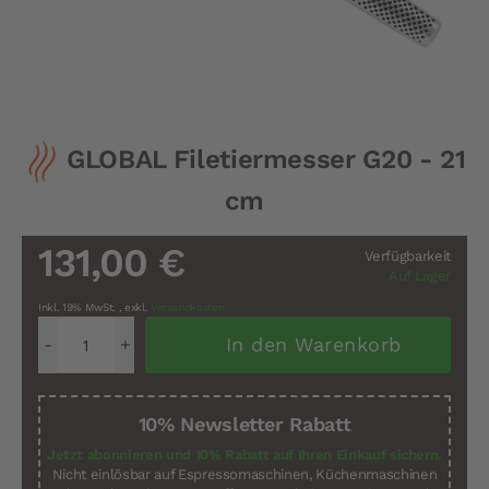
Zum
GLOBAL Filetiermesser G20 - 21
Anfang
der
cm
Bildergalerie
springen
131,00 €
Verfügbarkeit
Auf Lager
Inkl. 19% MwSt.
,
exkl.
Versandkosten
In den Warenkorb
10% Newsletter Rabatt
Jetzt abonnieren und 10% Rabatt auf Ihren Einkauf sichern.
Nicht einlösbar auf Espressomaschinen, Küchenmaschinen