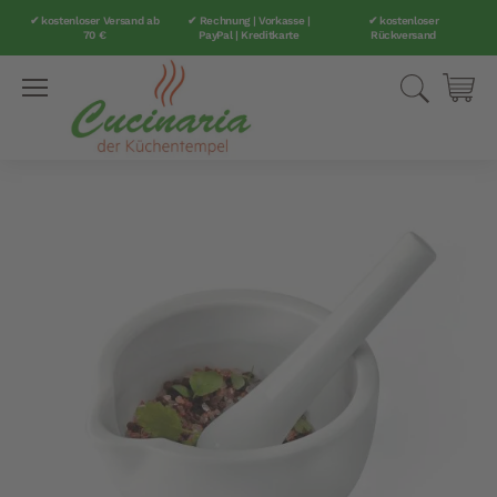
✔ kostenloser Versand ab
✔ Rechnung | Vorkasse |
✔ kostenloser
70 €
PayPal | Kreditkarte
Rückversand
Direkt
Suche
Mei
zum
Inhalt
Zum
Ende
der
Bildergalerie
springen