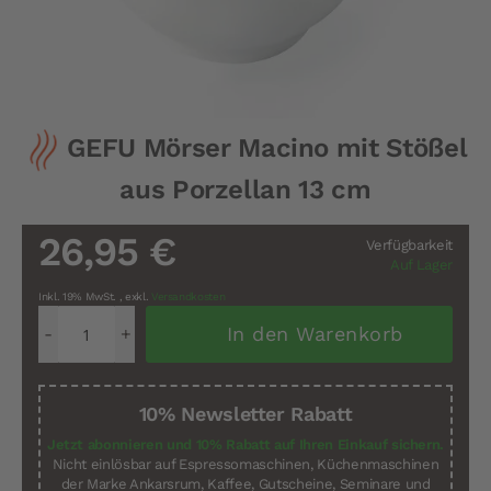
Zum
GEFU Mörser Macino mit Stößel
Anfang
der
aus Porzellan 13 cm
Bildergalerie
springen
26,95 €
Verfügbarkeit
Auf Lager
Inkl. 19% MwSt.
,
exkl.
Versandkosten
In den Warenkorb
10% Newsletter Rabatt
Jetzt abonnieren und 10% Rabatt auf Ihren Einkauf sichern.
Nicht einlösbar auf Espressomaschinen, Küchenmaschinen
der Marke Ankarsrum, Kaffee, Gutscheine, Seminare und