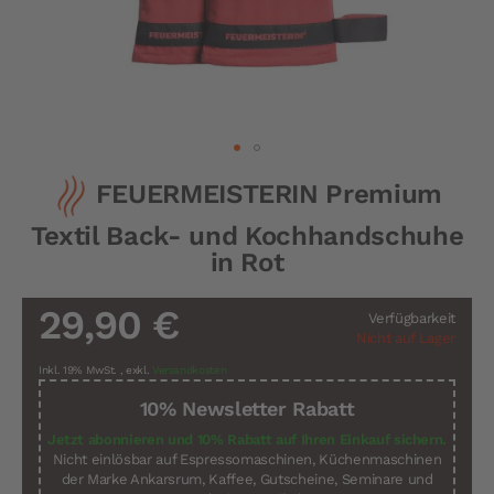
Zum
FEUERMEISTERIN Premium
Anfang
der
Textil Back- und Kochhandschuhe
Bildergalerie
springen
in Rot
29,90 €
Verfügbarkeit
Nicht auf Lager
Inkl. 19% MwSt.
,
exkl.
Versandkosten
10% Newsletter Rabatt
Jetzt abonnieren und 10% Rabatt auf Ihren Einkauf sichern.
Nicht einlösbar auf Espressomaschinen, Küchenmaschinen
der Marke Ankarsrum, Kaffee, Gutscheine, Seminare und