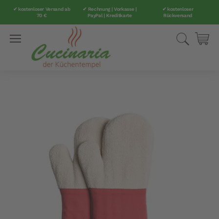
✔ kostenloser Versand ab
✔ Rechnung | Vorkasse |
✔ kostenloser
70 €
PayPal | Kreditkarte
Rückversand
Direkt
Suche
Mei
zum
Inhalt
Zum
Ende
der
Bildergalerie
springen