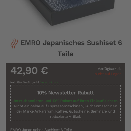
Zum
EMRO Japanisches Sushiset 6
Anfang
der
Teile
Bildergalerie
springen
42,90 €
Verfügbarkeit
Nicht auf Lager
Inkl. 19% MwSt.
,
exkl.
Versandkosten
10% Newsletter Rabatt
Jetzt abonnieren und 10% Rabatt auf Ihren Einkauf sichern.
Nicht einlösbar auf Espressomaschinen, Küchenmaschinen
der Marke Ankarsrum, Kaffee, Gutscheine, Seminare und
reduzierte Artikel.
EMRO Japanisches Sushiset 6 Teile