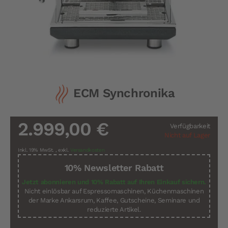
Zum
ECM Synchronika
Anfang
der
Bildergalerie
springen
2.999,00 €
Verfügbarkeit
Nicht auf Lager
Inkl. 19% MwSt.
,
exkl.
Versandkosten
10% Newsletter Rabatt
Jetzt abonnieren und 10% Rabatt auf Ihren Einkauf sichern.
Nicht einlösbar auf Espressomaschinen, Küchenmaschinen
der Marke Ankarsrum, Kaffee, Gutscheine, Seminare und
reduzierte Artikel.