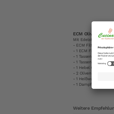
ECM Olivenholz-Gri
Mit Edelstahl Filtertr
- ECM Filterträger Ede
- 1 ECM Filterträger E
- 1 Tassensieb für 7g 
- 1 Tassensieb für 14g
- 1 Hebel Gruppe M8 
- 2 Olivenholz Drehgr
- 1 Heißwassergriffsc
- 1 Dampfgriffscheibe
Weitere Empfehlu