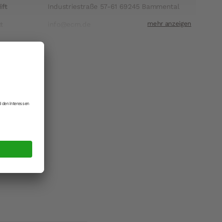
ift
Industriestraße 57-61 69245 Bammental
t
info@ecm.de