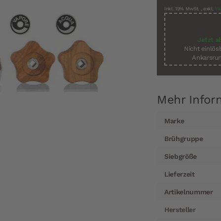
Inkl. 19% MwSt.
,
exkl.
Ve
Jetzt a
Nicht einlö
Ankarsrum
Mehr Infor
Mehr
Marke
Informationen
Brühgruppe
Siebgröße
Lieferzeit
Artikelnummer
Hersteller