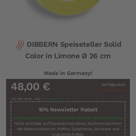
Zum
DIBBERN Speiseteller Solid
Anfang
der
Color in Limone Ø 26 cm
Bildergalerie
springen
Made in Germany!
48,00 €
Verfügbarkeit
Nicht auf Lager
Inkl. 19% MwSt.
,
exkl.
Versandkosten
10% Newsletter Rabatt
Jetzt abonnieren und 10% Rabatt auf Ihren Einkauf sichern.
Nicht einlösbar auf Espressomaschinen, Küchenmaschinen
der Marke Ankarsrum, Kaffee, Gutscheine, Seminare und
reduzierte Artikel.