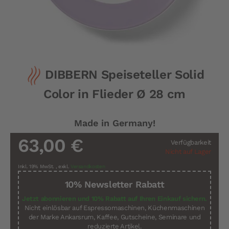
Zum
DIBBERN Speiseteller Solid
Anfang
der
Color in Flieder Ø 28 cm
Bildergalerie
springen
Made in Germany!
63,00 €
Verfügbarkeit
Nicht auf Lager
Inkl. 19% MwSt.
,
exkl.
Versandkosten
10% Newsletter Rabatt
Jetzt abonnieren und 10% Rabatt auf Ihren Einkauf sichern.
Nicht einlösbar auf Espressomaschinen, Küchenmaschinen
der Marke Ankarsrum, Kaffee, Gutscheine, Seminare und
reduzierte Artikel.