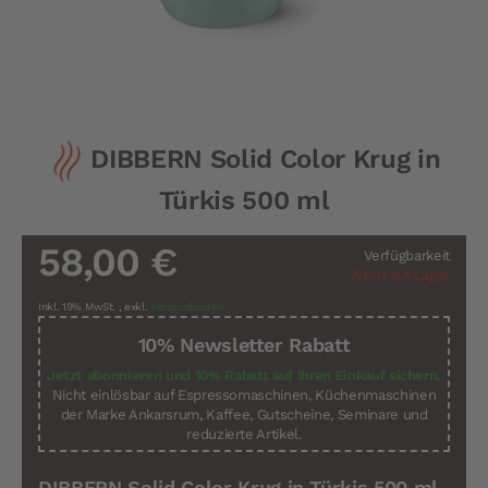
Zum
DIBBERN Solid Color Krug in
Anfang
der
Türkis 500 ml
Bildergalerie
springen
58,00 €
Verfügbarkeit
Nicht auf Lager
Inkl. 19% MwSt.
,
exkl.
Versandkosten
10% Newsletter Rabatt
Jetzt abonnieren und 10% Rabatt auf Ihren Einkauf sichern.
Nicht einlösbar auf Espressomaschinen, Küchenmaschinen
der Marke Ankarsrum, Kaffee, Gutscheine, Seminare und
reduzierte Artikel.
DIBBERN Solid Color Krug in Türkis 500 ml