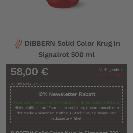
Zum
DIBBERN Solid Color Krug in
Anfang
der
Signalrot 500 ml
Bildergalerie
springen
58,00 €
Verfügbarkeit
Nicht auf Lager
Inkl. 19% MwSt.
,
exkl.
Versandkosten
10% Newsletter Rabatt
Jetzt abonnieren und 10% Rabatt auf Ihren Einkauf sichern.
Nicht einlösbar auf Espressomaschinen, Küchenmaschinen
der Marke Ankarsrum, Kaffee, Gutscheine, Seminare und
reduzierte Artikel.
DIBBERN Solid Color Krug in Signalrot 500