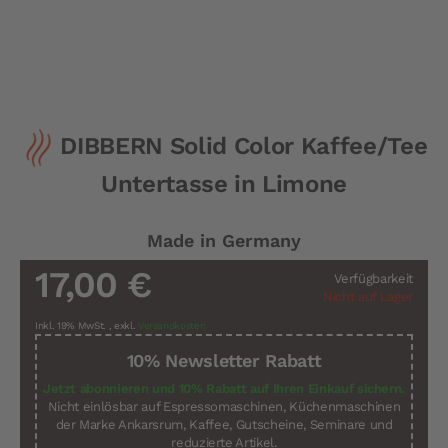
Zum
DIBBERN Solid Color Kaffee/Tee
Anfang
der
Untertasse in Limone
Bildergalerie
springen
Made in Germany
17,00 €
Verfügbarkeit
Nicht auf Lager
Inkl. 19% MwSt.
,
exkl.
Versandkosten
10% Newsletter Rabatt
Jetzt abonnieren und 10% Rabatt auf Ihren Einkauf sichern.
Nicht einlösbar auf Espressomaschinen, Küchenmaschinen
der Marke Ankarsrum, Kaffee, Gutscheine, Seminare und
reduzierte Artikel.