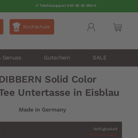
✔ Telefonsupport 040 80 60 999-0
Kochschule
Mein Wa
& Genuss
Gutschein
SALE
DIBBERN Solid Color
Tee Untertasse in Eisblau
Made in Germany
€
Verfügbarkeit
Nicht auf Lager