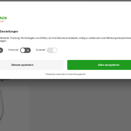
Artikelnummer
EAN
Hersteller
Hersteller-Anschr
Hersteller-Kontak
fee/Tee Untertasse in Eisblau
ngen