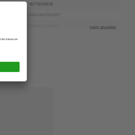
16172010926
4044441352447
Dibbern GmbH
ift
Heinrich-Hertz-Straße 1 22941 Bargteheide
t
info@dibbern.de