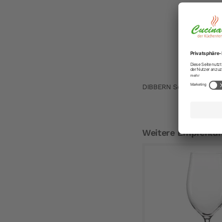
DIBBERN Solid Color Kaf
Weitere Empfehlu