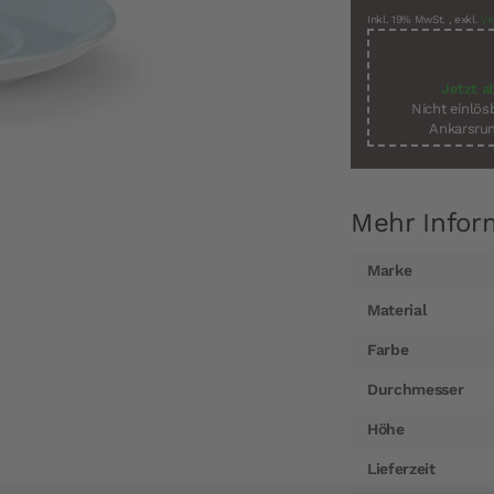
Inkl. 19% MwSt.
,
exkl.
Ve
Jetzt a
Nicht einlö
Ankarsrum
Mehr Infor
Mehr
Marke
Informationen
Material
Farbe
Durchmesser
Höhe
Lieferzeit