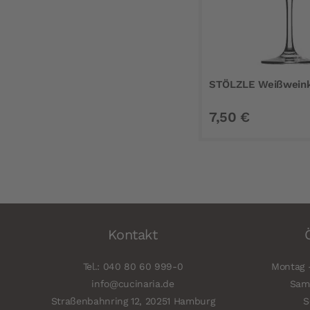
STÖLZLE Weißweinke
7,50 €
Kontakt
Tel.: 040 80 60 999-0
Montag -
info@cucinaria.de
Sams
Straßenbahnring 12, 20251 Hamburg
S