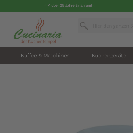
✔ über 25 Jahre Erfahrung
Suche
Suche
Kaffee & Maschinen
Küchengeräte
Zum
Ende
der
Bildergalerie
springen