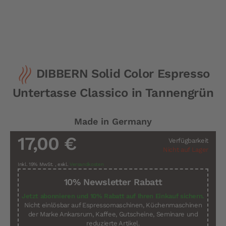
Zum
DIBBERN Solid Color Espresso
Anfang
der
Untertasse Classico in Tannengrün
Bildergalerie
springen
Made in Germany
17,00 €
Verfügbarkeit
Nicht auf Lager
Inkl. 19% MwSt.
,
exkl.
Versandkosten
10% Newsletter Rabatt
Jetzt abonnieren und 10% Rabatt auf Ihren Einkauf sichern.
Nicht einlösbar auf Espressomaschinen, Küchenmaschinen
der Marke Ankarsrum, Kaffee, Gutscheine, Seminare und
reduzierte Artikel.