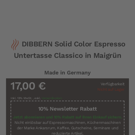
Zum
DIBBERN Solid Color Espresso
Anfang
der
Untertasse Classico in Maigrün
Bildergalerie
springen
Made in Germany
17,00 €
Verfügbarkeit
Nicht auf Lager
Inkl. 19% MwSt.
,
exkl.
Versandkosten
10% Newsletter Rabatt
Jetzt abonnieren und 10% Rabatt auf Ihren Einkauf sichern.
Nicht einlösbar auf Espressomaschinen, Küchenmaschinen
der Marke Ankarsrum, Kaffee, Gutscheine, Seminare und
reduzierte Artikel.