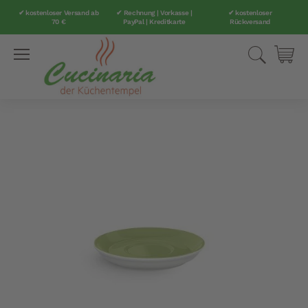
✔ kostenloser Versand ab
✔ Rechnung | Vorkasse |
✔ kostenloser
70 €
PayPal | Kreditkarte
Rückversand
Direkt
Suche
Mei
zum
Inhalt
Zum
Ende
der
Bildergalerie
springen