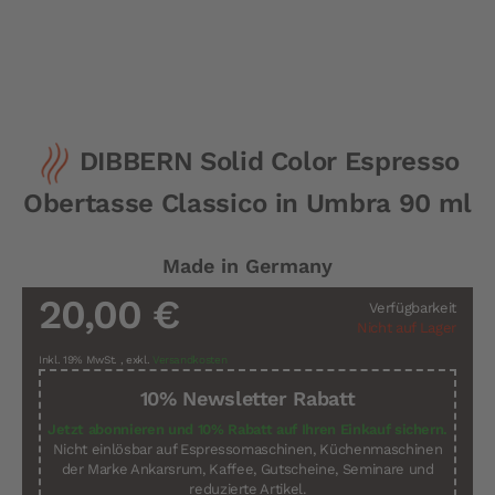
Zum
DIBBERN Solid Color Espresso
Anfang
der
Obertasse Classico in Umbra 90 ml
Bildergalerie
springen
Made in Germany
20,00 €
Verfügbarkeit
Nicht auf Lager
Inkl. 19% MwSt.
,
exkl.
Versandkosten
10% Newsletter Rabatt
Jetzt abonnieren und 10% Rabatt auf Ihren Einkauf sichern.
Nicht einlösbar auf Espressomaschinen, Küchenmaschinen
der Marke Ankarsrum, Kaffee, Gutscheine, Seminare und
reduzierte Artikel.