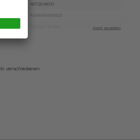
16172019051
4044441049521
Dibbern GmbH
ift
Heinrich-Hertz-Straße 1 22941 Bargteheide
t
info@dibbern.de
s in verschiedenen