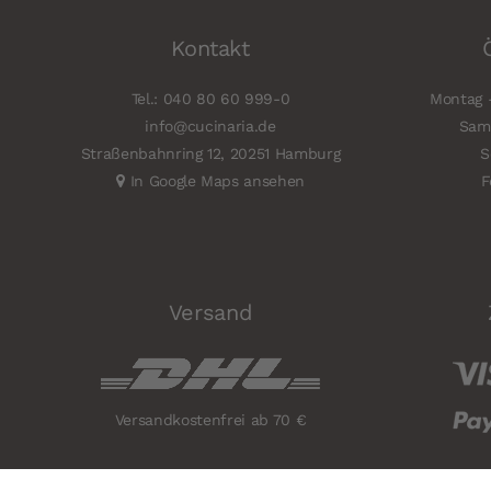
Kontakt
Tel.: 040 80 60 999-0
Montag -
info@cucinaria.de
Sams
Straßenbahnring 12, 20251 Hamburg
S
In Google Maps ansehen
F
Versand
Versandkostenfrei ab 70 €