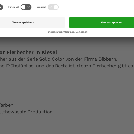
Artikelnummer
EAN
Hersteller
Hersteller-Anschr
Hersteller-Kontak
r Eierbecher in Kiesel
er aus der Serie Solid Color von der Firma Dibbern.
che Frühstücksei und das Beste ist, diesen Eierbecher gibt e
Farben
eltbewusste Produktion