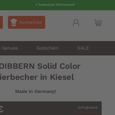
✔ kostenloser Rückversand
Kochschule
Mein Wa
& Genuss
Gutschein
SALE
DIBBERN Solid Color
ierbecher in Kiesel
Made in Germany!
€
Verfügbarkeit
Nicht auf Lager