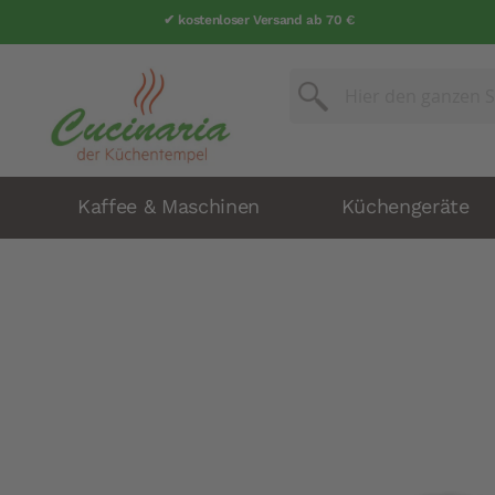
✔ kostenloser Versand ab 70 €
Suche
Suche
Kaffee & Maschinen
Küchengeräte
Zum
Ende
der
Bildergalerie
springen