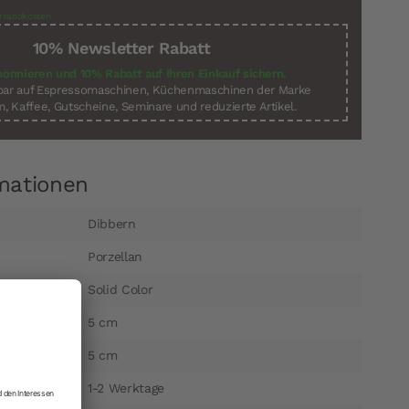
rsandkosten
10% Newsletter Rabatt
bonnieren und 10% Rabatt auf Ihren Einkauf sichern.
sbar auf Espressomaschinen, Küchenmaschinen der Marke
, Kaffee, Gutscheine, Seminare und reduzierte Artikel.
mationen
Dibbern
Porzellan
Solid Color
5 cm
5 cm
1-2 Werktage