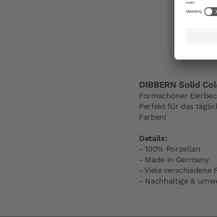
DIBBERN Solid Colo
Formschöner Eierbech
Perfekt für das tägli
Farben!
Details:
- 100% Porzellan
- Made in Germany
- Viele verschiedene 
- Nachhaltige & umw