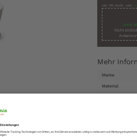
Inkl. 19% MwSt.
,
exkl.
Ve
Jetzt a
Nicht einlö
Ankarsrum
Mehr Infor
Mehr
Marke
Informationen
Material
Serie
Durchmesser
Höhe
Lieferzeit