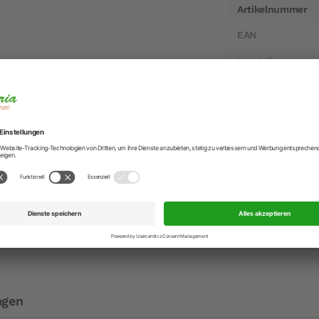
Artikelnummer
EAN
Hersteller
Hersteller-Anschr
Hersteller-Kontak
or Becher in Pflaume 320 ml
Kaffee zwischendurch: Der Solid Color Henkelbecher aus Di
 und ist sowohl für das Büro als auch die eigene Küche ve
Spülmaschinenfest, aber mikrowellenfest.
ern
ngen