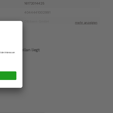
16172014425
4044441002991
Dibbern GmbH
ift
Heinrich-Hertz-Straße 1 22941 Bargteheide
t
info@dibbern.de
bbern Porzellan liegt
rwendbar.