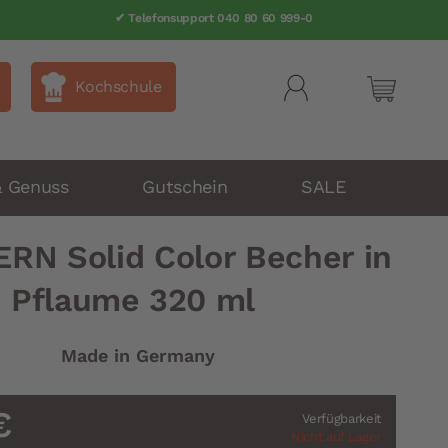
✔ Telefonsupport 040 80 60 999-0
Kochschule
Mein Wa
& Genuss
Gutschein
SALE
RN Solid Color Becher in
Pflaume 320 ml
Made in Germany
€
Verfügbarkeit
Nicht auf Lager