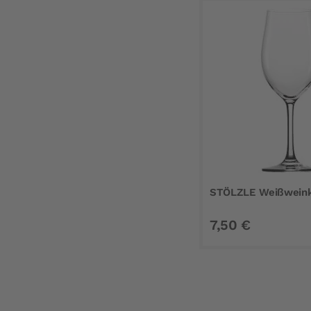
STÖLZLE Weißweinke
7,50 €