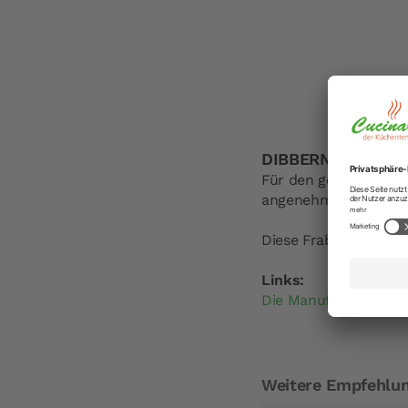
DIBBERN Solid Col
Für den gemütlichen 
angenehm in der Hand
Diese Frabe ist
nicht
Links:
Die Manufaktur Dibb
Weitere Empfehlu