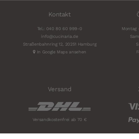
Kontakt
Tel.: 040 80 60 999-0
Montag -
info@cucinaria.de
Sams
Straßenbahnring 12, 20251 Hamburg
S
In Google Maps ansehen
F
Versand
Versandkostenfrei ab 70 €