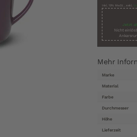
Inkl. 19% MwSt.
,
exkl.
Ve
Jetzt a
Nicht einlö
Ankarsrum
Mehr Infor
Mehr
Marke
Informationen
Material
Farbe
Durchmesser
Höhe
Lieferzeit