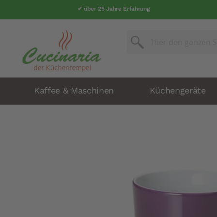
✔ über 25 Jahre Erfahrung
Suche
Suche
Kaffee & Maschinen
Küchengeräte
Zum
Ende
der
Bildergalerie
springen