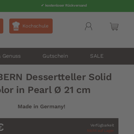
✔ Telefonsupport 040 80 60 999-0
✔ kostenloser Rückversand
Kochschule
Mein Wa
& Genuss
Gutschein
SALE
BERN Dessertteller Solid
lor in Pearl Ø 21 cm
Made in Germany!
€
Verfügbarkeit
Nicht auf Lager