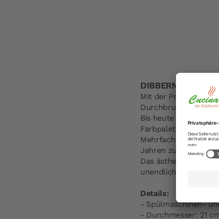
DIBBERN Desserttel
Mit der Produktion d
Durchbruch.
Bis heute ist Dibber
Farbpalette – bekann
Mehrfach prämiert zä
Jahren zu den Design
Das ästhetisch-funkti
unendliche Kombinatio
Details:
- Spülmaschinen- un
- Durchmesser: 21 c