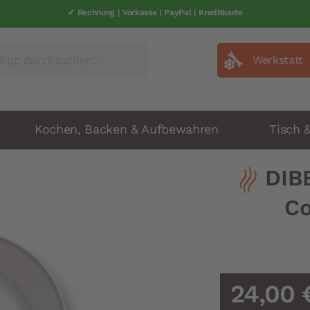
✔ Rechnung | Vorkasse | PayPal | Kreditkarte
✔ schneller Versand | 1-2 Werkatage
Werkstatt
Kochen, Backen & Aufbewahren
Tisch 
DIB
Co
24,00 