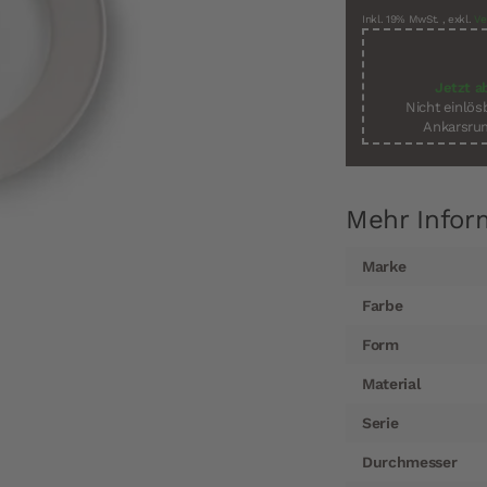
Inkl. 19% MwSt.
,
exkl.
Ve
Jetzt a
Nicht einlö
Ankarsrum
Mehr Infor
Mehr
Marke
Informationen
Farbe
Form
Material
Serie
Durchmesser