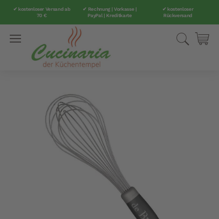
✔ kostenloser Versand ab
✔ Rechnung | Vorkasse |
✔ kostenloser
70 €
PayPal | Kreditkarte
Rückversand
Direkt
Suche
Mei
zum
Inhalt
Zum
Ende
der
Bildergalerie
springen