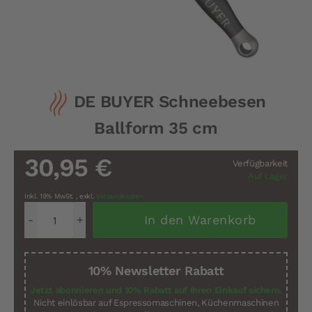
Zum
DE BUYER Schneebesen
Anfang
der
Ballform 35 cm
Bildergalerie
springen
30,95 €
Verfügbarkeit
Auf Lager
Inkl. 19% MwSt.
,
exkl.
Versandkosten
In den Warenkorb
10% Newsletter Rabatt
Jetzt abonnieren und 10% Rabatt auf Ihren Einkauf sichern.
Nicht einlösbar auf Espressomaschinen, Küchenmaschinen