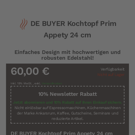
Zum
DE BUYER Kochtopf Prim
Anfang
der
Appety 24 cm
Bildergalerie
springen
Einfaches Design mit hochwertigen und
robusten Edelstahl!
60,00 €
Verfügbarkeit
Nicht auf Lager
Inkl. 19% MwSt.
,
exkl.
Versandkosten
10% Newsletter Rabatt
Jetzt abonnieren und 10% Rabatt auf Ihren Einkauf sichern.
Nicht einlösbar auf Espressomaschinen, Küchenmaschinen
der Marke Ankarsrum, Kaffee, Gutscheine, Seminare und
reduzierte Artikel.
DE BUYER Kochtopf Prim Appety 24 cm