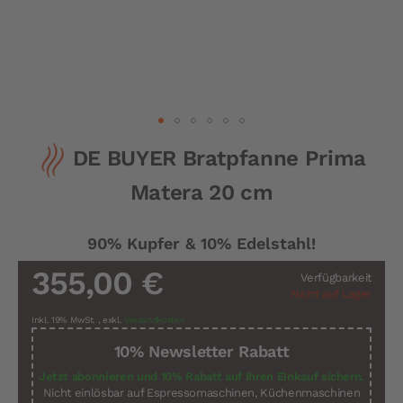
Zum
DE BUYER Bratpfanne Prima
Anfang
der
Matera 20 cm
Bildergalerie
springen
90% Kupfer & 10% Edelstahl!
355,00 €
Verfügbarkeit
Nicht auf Lager
Inkl. 19% MwSt.
,
exkl.
Versandkosten
10% Newsletter Rabatt
Jetzt abonnieren und 10% Rabatt auf Ihren Einkauf sichern.
Nicht einlösbar auf Espressomaschinen, Küchenmaschinen