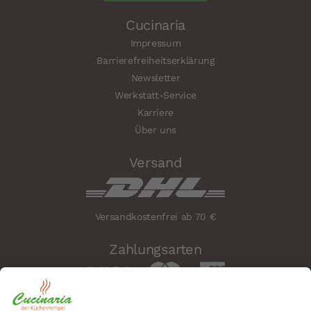
Cucinaria
Impressum
Barrierefreiheitserklärung
Newsletter
Werkstatt-Service
Karriere
Über uns
Versand
Versandkostenfrei ab 70 €
Zahlungsarten