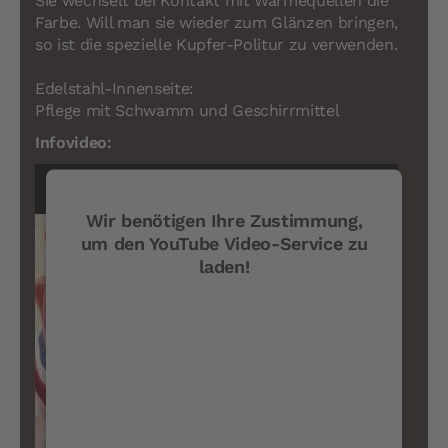
Sie wechselt bei Kontakt mit Wärmequellen die
Farbe. Will man sie wieder zum Glänzen bringen,
so ist die spezielle Kupfer-Politur zu verwenden.
Edelstahl-Innenseite:
Pflege mit Schwamm und Geschirrmittel
Infovideo:
Wir benötigen Ihre Zustimmung,
um den YouTube Video-Service zu
laden!
Wir verwenden einen Service eines
Drittanbieters, um Videoinhalte einzubetten.
Dieser Service kann Daten zu Ihren Aktivitäten
sammeln. Bitte lesen Sie die Details durch und
stimmen Sie der Nutzung des Service zu, um
dieses Video anzusehen.