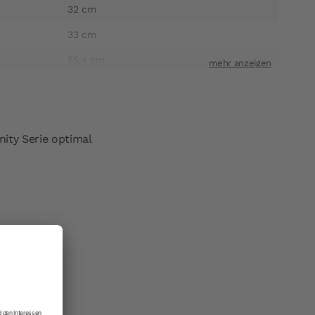
32 cm
33 cm
55,4 cm
4,5 cm
1,72 kg
1-2 Werktage
nity Serie optimal
71059371832
3011243718321
De Buyer Industries SAS
ift
Faymont 88340 Le Val D'Ajol Frankreich
t
info@debuyer.com