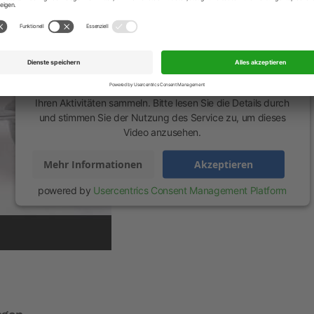
Wir benötigen Ihre Zustimmung, um den
YouTube Video-Service zu laden!
Wir verwenden einen Service eines Drittanbieters, um
Videoinhalte einzubetten. Dieser Service kann Daten zu
Ihren Aktivitäten sammeln. Bitte lesen Sie die Details durch
und stimmen Sie der Nutzung des Service zu, um dieses
Video anzusehen.
Mehr Informationen
Akzeptieren
powered by
Usercentrics Consent Management Platform