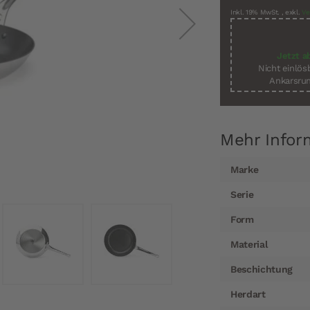
Inkl. 19% MwSt.
,
exkl.
Ve
Jetzt a
Nicht einlö
Ankarsrum
Mehr Infor
Mehr
Marke
Informationen
Serie
Form
Material
Beschichtung
Herdart