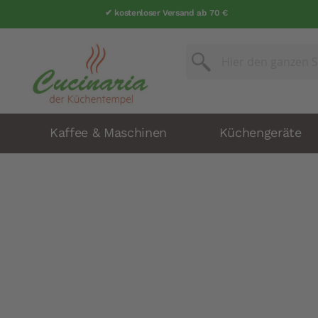
✔ kostenloser Versand ab 70 €
Suche
Suche
Kaffee & Maschinen
Küchengeräte
Zum
Ende
der
Bildergalerie
springen