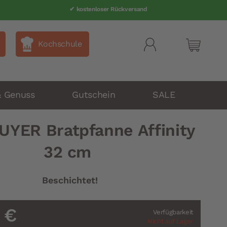
✔ kostenloser Rückversand
Kochschule
Mein Wa
& Genuss
Gutschein
SALE
UYER Bratpfanne Affinity
32 cm
Beschichtet!
 €
Verfügbarkeit
Nicht auf Lager