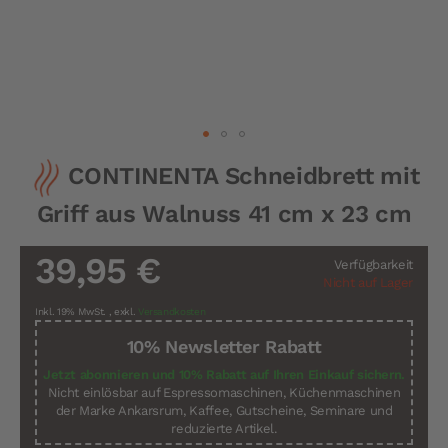
Zum
CONTINENTA Schneidbrett mit
Anfang
der
Griff aus Walnuss 41 cm x 23 cm
Bildergalerie
springen
39,95 €
Verfügbarkeit
Nicht auf Lager
Inkl. 19% MwSt.
,
exkl.
Versandkosten
10% Newsletter Rabatt
Jetzt abonnieren und 10% Rabatt auf Ihren Einkauf sichern.
Nicht einlösbar auf Espressomaschinen, Küchenmaschinen
der Marke Ankarsrum, Kaffee, Gutscheine, Seminare und
reduzierte Artikel.