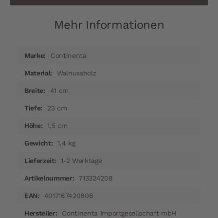
Mehr Informationen
Mehr
Continenta
Informationen
Walnussholz
41 cm
23 cm
1,5 cm
1,4 kg
1-2 Werktage
713324208
4017167420806
Continenta Importgesellschaft mbH