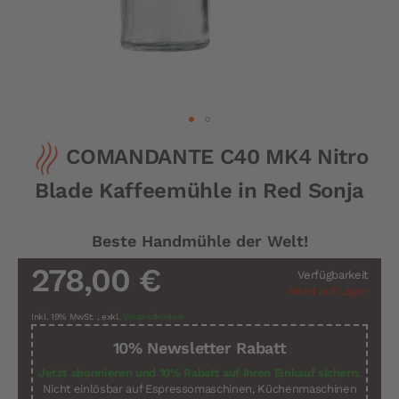
Zum
COMANDANTE C40 MK4 Nitro
Anfang
der
Blade Kaffeemühle in Red Sonja
Bildergalerie
springen
Beste Handmühle der Welt!
278,00 €
Verfügbarkeit
Nicht auf Lager
Inkl. 19% MwSt.
,
exkl.
Versandkosten
10% Newsletter Rabatt
Jetzt abonnieren und 10% Rabatt auf Ihren Einkauf sichern.
Nicht einlösbar auf Espressomaschinen, Küchenmaschinen