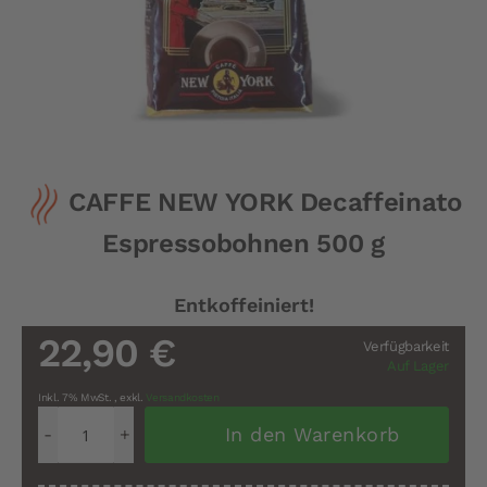
Zum
CAFFE NEW YORK Decaffeinato
Anfang
der
Espressobohnen 500 g
Bildergalerie
springen
Entkoffeiniert!
22,90 €
Verfügbarkeit
Auf Lager
Inkl. 7% MwSt.
,
exkl.
Versandkosten
In den Warenkorb