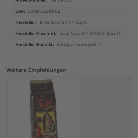
1521DK500
8002436315002
Torrefazione T.N.Y. S.p.A.
Viale Adua 5/7 51100 Pistoia IT
info@caffenewyork.it
Weitere Empfehlungen